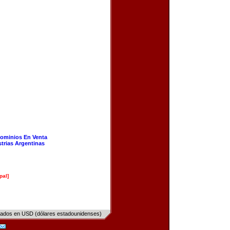
ominios En Venta
strias Argentinas
pal]
sados en USD (dólares estadounidenses)