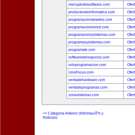
mercadodelsoftware.com
Ofer
productosdeinformatica.com
Ofer
programaciondewebs.com
Ofer
programacionenred.com
Ofer
programacionysistemas.com
Ofer
programasysistemas.com
Ofer
programate.com
Ofer
softwaredenegocios.com
Ofer
soloprogramacion.com
Ofer
UnixFocus.com
Ofer
ventadehardware.com
Ofer
ventadeprogramas.com
Ofer
zonasistemas.com
Ofer
<< Categoria Anterior (InformaciÃ³n y
Noticias)