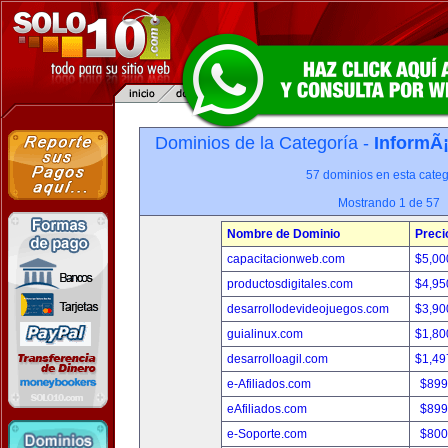
Dominios de la Categoría -
InformÃ¡
57 dominios en esta categ
Mostrando 1 de 57
Nombre de Dominio
Preci
capacitacionweb.com
$5,00
productosdigitales.com
$4,95
desarrollodevideojuegos.com
$3,90
guialinux.com
$1,80
desarrolloagil.com
$1,49
e-Afiliados.com
$899
eAfiliados.com
$899
e-Soporte.com
$800