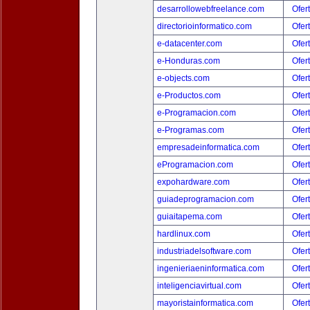
desarrollowebfreelance.com
Ofer
directorioinformatico.com
Ofer
e-datacenter.com
Ofer
e-Honduras.com
Ofer
e-objects.com
Ofer
e-Productos.com
Ofer
e-Programacion.com
Ofer
e-Programas.com
Ofer
empresadeinformatica.com
Ofer
eProgramacion.com
Ofer
expohardware.com
Ofer
guiadeprogramacion.com
Ofer
guiaitapema.com
Ofer
hardlinux.com
Ofer
industriadelsoftware.com
Ofer
ingenieriaeninformatica.com
Ofer
inteligenciavirtual.com
Ofer
mayoristainformatica.com
Ofer