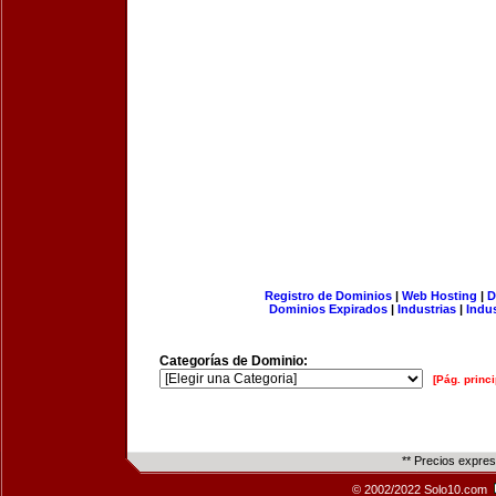
Registro de Dominios
|
Web Hosting
|
D
Dominios Expirados
|
Industrias
|
Indu
Categorías de Dominio:
[Pág. princi
** Precios expre
© 2002/2022 Solo10.com