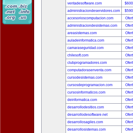
ventadesoftware.com
$600
administraciondeservidores.com
$590
accesorioscomputacion.com
Ofer
administraciondesistemas.com
Ofer
areasistemas.com
Ofer
auladeinformatica.com
Ofer
camaraseguridad.com
Ofer
chilesoft.com
Ofer
clubprogramadores.com
Ofer
computadorasenventa.com
Ofer
cursodesistemas.com
Ofer
cursosdeprogramacion.com
Ofer
cursosinformaticos.com
Ofer
deinformatica.com
Ofer
desarrollodesitios.com
Ofer
desarrollodesoftware.net
Ofer
desarrollosagiles.com
Ofer
desarrollosistemas.com
Ofer