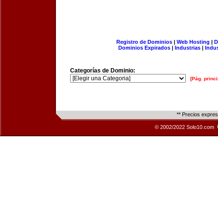
Registro de Dominios
|
Web Hosting
|
D
Dominios Expirados
|
Industrias
|
Indu
Categorías de Dominio:
[Pág. princi
** Precios expre
© 2002/2022 Solo10.com