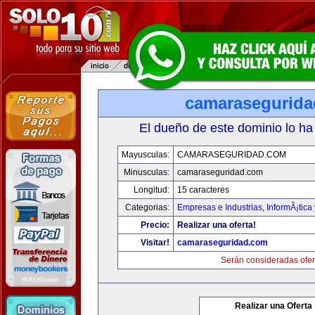
camarasegurid
El dueño de este dominio lo ha
Mayusculas:
CAMARASEGURIDAD.COM
Minusculas:
camaraseguridad.com
Longitud:
15 caracteres
Categorias:
Empresas e Industrias
,
InformÃ¡tica
Precio:
Realizar una oferta!
Visitar!
camaraseguridad.com
Serán consideradas ofer
Realizar una Oferta