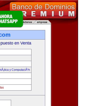
.com
 puesto en Venta
rmÃ¡tica y ComputaciÃ³n
tas