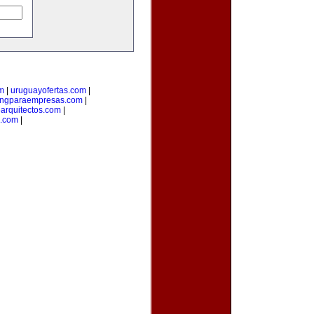
om
|
uruguayofertas.com
|
ingparaempresas.com
|
arquitectos.com
|
o.com
|