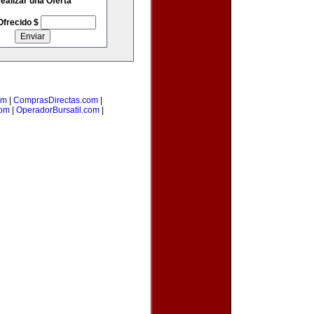
ealizar una Oferta
Ofrecido $
om
|
ComprasDirectas.com
|
com
|
OperadorBursatil.com
|