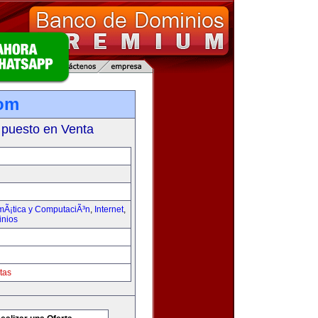
com
 puesto en Venta
rmÃ¡tica y ComputaciÃ³n
,
Internet
,
inios
tas