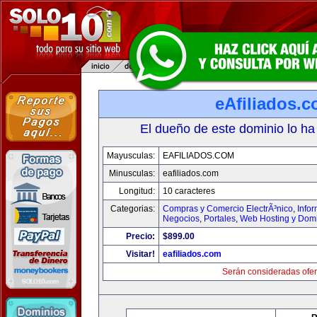
eAfiliados.
El dueño de este dominio lo ha
Mayusculas:
EAFILIADOS.COM
Minusculas:
eafiliados.com
Longitud:
10 caracteres
Categorias:
Compras y Comercio ElectrÃ³nico
,
Info
Negocios
,
Portales
,
Web Hosting y Dom
Precio:
$899.00
Visitar!
eafiliados.com
Serán consideradas ofer