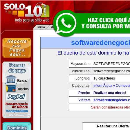
softwaredenegoc
El dueño de este dominio lo ha
Mayusculas:
SOFTWAREDENEGOC
Minusculas:
softwaredenegocios.c
Longitud:
18 caracteres
Categorias:
InformÃ¡tica y Comput
Precio:
Realizar una oferta!
Visitar!
softwaredenegocios.
Serán consideradas ofer
Realizar una Oferta