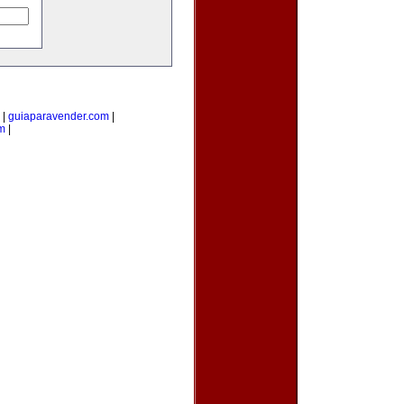
|
guiaparavender.com
|
m
|