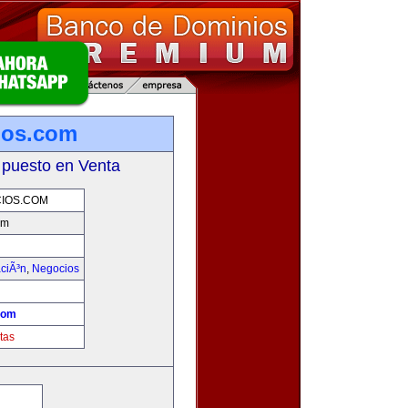
ios.com
 puesto en Venta
IOS.COM
om
aciÃ³n
,
Negocios
com
tas