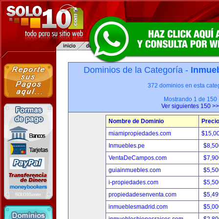
Dominios de la Categoría -
Inmueb
372 dominios en esta categ
Mostrando 1 de 150
Ver siguientes 150 >>
Nombre de Dominio
Preci
miamipropiedades.com
$15,0
Inmuebles.pe
$8,50
VentaDeCampos.com
$7,90
guiainmuebles.com
$5,50
i-propiedades.com
$5,50
propiedadesenventa.com
$5,49
inmueblesmadrid.com
$5,00