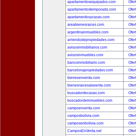
apartamentosequipados.com
Ofer
apartamentostemporada.com
Ofer
apartamentosycasas.com
Ofer
areabienesraices.com
Ofer
argentinainmuebles.com
Ofer
arriendodepropiedades.com
Ofer
avisosinmobiliarios.com
Ofer
avisosinmuebles.com
Ofer
bancoinmobiliario.com
Ofer
barcelonapropiedades.com
Ofer
bienesenventa.com
Ofer
bienesraicesalaventa.com
Ofer
buscadordecasas.com
Ofer
buscadordeinmuebles.com
Ofer
campoenventa.com
Ofer
camposbolivia.com
Ofer
camposenbolivia.com
Ofer
CamposEnVenta.net
Ofer