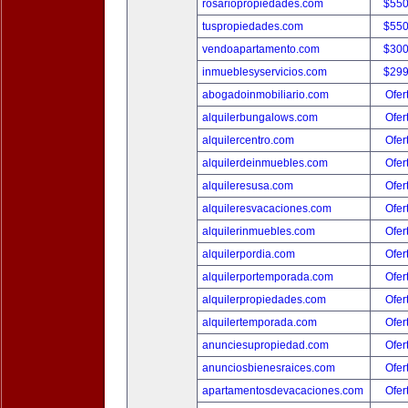
rosariopropiedades.com
$550
tuspropiedades.com
$550
vendoapartamento.com
$300
inmueblesyservicios.com
$299
abogadoinmobiliario.com
Ofer
alquilerbungalows.com
Ofer
alquilercentro.com
Ofer
alquilerdeinmuebles.com
Ofer
alquileresusa.com
Ofer
alquileresvacaciones.com
Ofer
alquilerinmuebles.com
Ofer
alquilerpordia.com
Ofer
alquilerportemporada.com
Ofer
alquilerpropiedades.com
Ofer
alquilertemporada.com
Ofer
anunciesupropiedad.com
Ofer
anunciosbienesraices.com
Ofer
apartamentosdevacaciones.com
Ofer