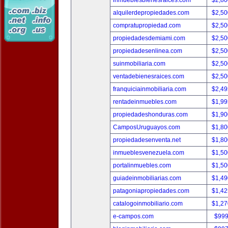
inmueblesbienesraices.com
$2,80
alquilerdepropiedades.com
$2,50
compratupropiedad.com
$2,50
propiedadesdemiami.com
$2,50
propiedadesenlinea.com
$2,50
suinmobiliaria.com
$2,50
ventadebienesraices.com
$2,50
franquiciainmobiliaria.com
$2,49
rentadeinmuebles.com
$1,99
propiedadeshonduras.com
$1,90
CamposUruguayos.com
$1,80
propiedadesenventa.net
$1,80
inmueblesvenezuela.com
$1,50
portalinmuebles.com
$1,50
guiadeinmobiliarias.com
$1,49
patagoniapropiedades.com
$1,42
catalogoinmobiliario.com
$1,27
e-campos.com
$999