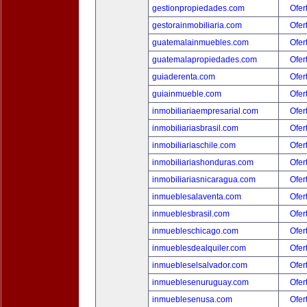
gestionpropiedades.com
Ofer
gestorainmobiliaria.com
Ofer
guatemalainmuebles.com
Ofer
guatemalapropiedades.com
Ofer
guiaderenta.com
Ofer
guiainmueble.com
Ofer
inmobiliariaempresarial.com
Ofer
inmobiliariasbrasil.com
Ofer
inmobiliariaschile.com
Ofer
inmobiliariashonduras.com
Ofer
inmobiliariasnicaragua.com
Ofer
inmueblesalaventa.com
Ofer
inmueblesbrasil.com
Ofer
inmuebleschicago.com
Ofer
inmueblesdealquiler.com
Ofer
inmuebleselsalvador.com
Ofer
inmueblesenuruguay.com
Ofer
inmueblesenusa.com
Ofer