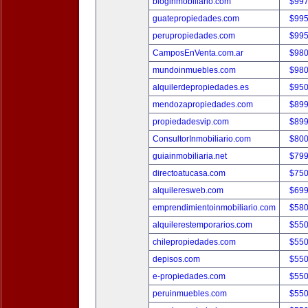
bloginmobiliario.com
$997
guatepropiedades.com
$995
perupropiedades.com
$995
CamposEnVenta.com.ar
$980
mundoinmuebles.com
$980
alquilerdepropiedades.es
$950
mendozapropiedades.com
$899
propiedadesvip.com
$899
ConsultorInmobiliario.com
$800
guiainmobiliaria.net
$799
directoatucasa.com
$750
alquileresweb.com
$699
emprendimientoinmobiliario.com
$580
alquilerestemporarios.com
$550
chilepropiedades.com
$550
depisos.com
$550
e-propiedades.com
$550
peruinmuebles.com
$550