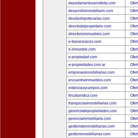
departamentosenoferta.com
Ofer
desarrolloinmobiliario.com
Ofer
deudashipotecarias.com
Ofer
directodelpropietario.com
Ofer
directorioinmuebles.com
Ofer
e-bienesraices.com
Ofer
e-inmueble.com
Ofer
e-propiedad.com
Ofer
e-propiedades.com.ar
Ofer
empresasinmobiliarias.com
Ofer
encuentrainmuebles.com
Ofer
estanciasycampos.com
Ofer
fincaturistica.com
Ofer
franquiciasinmobiliarias.com
Ofer
gerenciadepropiedades.com
Ofer
gerenciainmobiliaria.com
Ofer
gestiondeinmobiliarias.com
Ofer
gestioninmobiliarias.com
Ofer