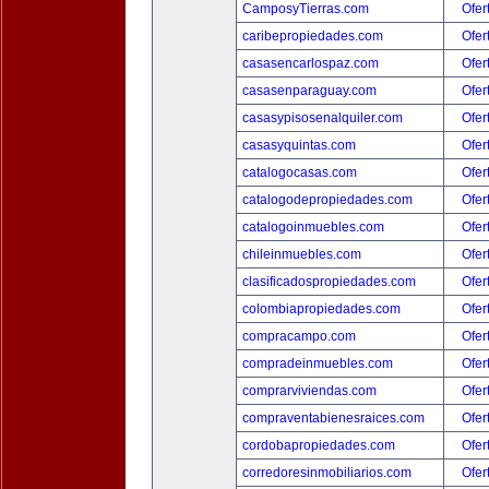
CamposyTierras.com
Ofer
caribepropiedades.com
Ofer
casasencarlospaz.com
Ofer
casasenparaguay.com
Ofer
casasypisosenalquiler.com
Ofer
casasyquintas.com
Ofer
catalogocasas.com
Ofer
catalogodepropiedades.com
Ofer
catalogoinmuebles.com
Ofer
chileinmuebles.com
Ofer
clasificadospropiedades.com
Ofer
colombiapropiedades.com
Ofer
compracampo.com
Ofer
compradeinmuebles.com
Ofer
comprarviviendas.com
Ofer
compraventabienesraices.com
Ofer
cordobapropiedades.com
Ofer
corredoresinmobiliarios.com
Ofer