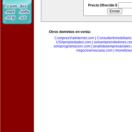
Precio Ofrecido $
Otros dominios en venta:
ComprasViaInternet.com
|
ConsultorInmobiliari
USApropiedades.com
|
soloemprendedores.c
soloprogramacion.com
|
analistasempresariales
negocioensucasa.com
|
monetize