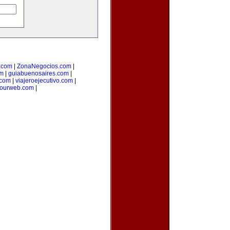
o.com
|
ZonaNegocios.com
|
om
|
guiabuenosaires.com
|
.com
|
viajeroejecutivo.com
|
yourweb.com
|