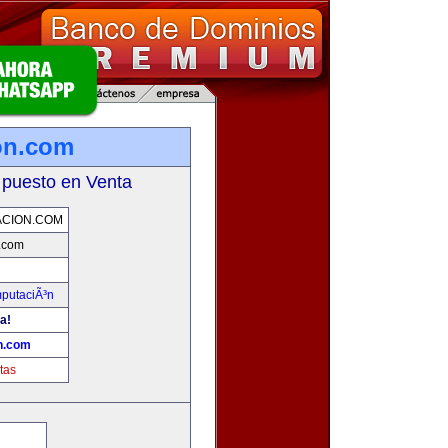
on.com
 puesto en Venta
CION.COM
.com
mputaciÃ³n
a!
n.com
tas