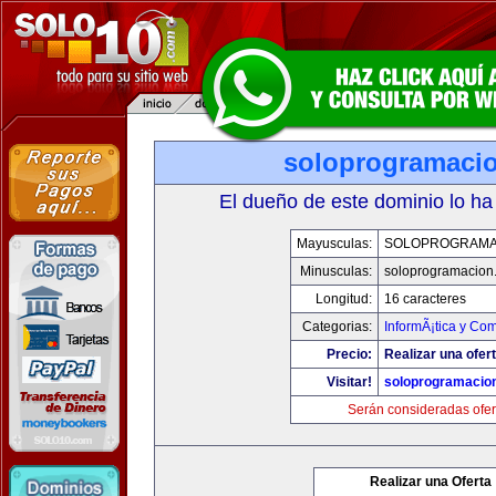
soloprogramaci
El dueño de este dominio lo ha
Mayusculas:
SOLOPROGRAMA
Minusculas:
soloprogramacion
Longitud:
16 caracteres
Categorias:
InformÃ¡tica y Co
Precio:
Realizar una ofert
Visitar!
soloprogramacio
Serán consideradas ofer
Realizar una Oferta