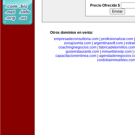
Precio Ofrecido $
Otros dominios en venta:
empresadeconsultoria.com
|
profesionalizar.com
zonajoomla.com
|
argentinasoft.com
|
estra
coachingnegocios.com
|
fabricadetornillos.co
guiarestaurants.com
|
inmueblesvip.com
|
capacitacionenlinea.com
|
agendadenegocios.c
cordobainmuebles.co