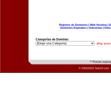
Registro de Dominios
|
Web Hosting
|
D
Dominios Expirados
|
Industrias
|
Indu
Categorías de Dominio:
[Pág. princi
** Precios expre
© 2002/2022 Solo10.com