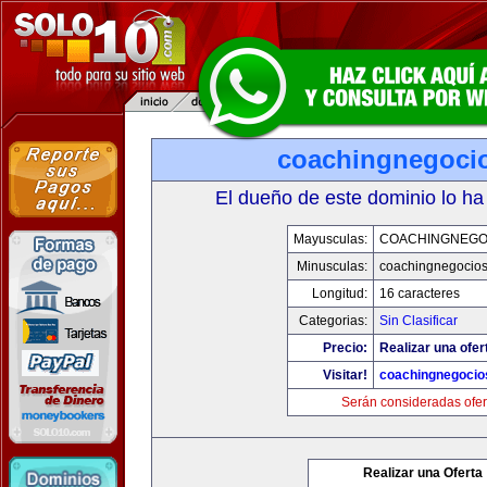
coachingnegoci
El dueño de este dominio lo ha
Mayusculas:
COACHINGNEGO
Minusculas:
coachingnegocio
Longitud:
16 caracteres
Categorias:
Sin Clasificar
Precio:
Realizar una ofer
Visitar!
coachingnegocio
Serán consideradas ofer
Realizar una Oferta