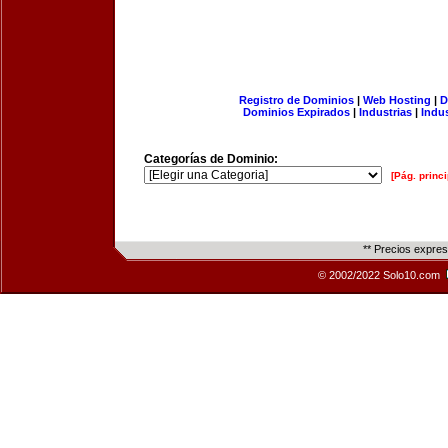
Registro de Dominios
|
Web Hosting
|
D
Dominios Expirados
|
Industrias
|
Indu
Categorías de Dominio:
[Pág. princi
** Precios expre
© 2002/2022 Solo10.com