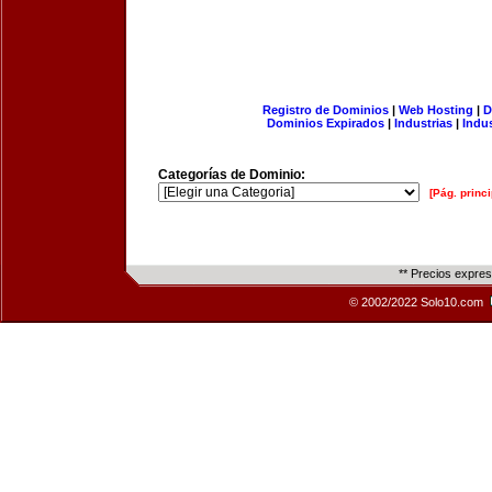
Registro de Dominios
|
Web Hosting
|
D
Dominios Expirados
|
Industrias
|
Indu
Categorías de Dominio:
[Pág. princi
** Precios expre
© 2002/2022 Solo10.com