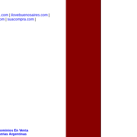
a.com
|
ilovebuenosaires.com
|
com
|
suacompra.com
|
ominios En Venta
strias Argentinas