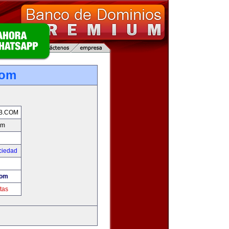
com
B.COM
om
ciedad
com
tas