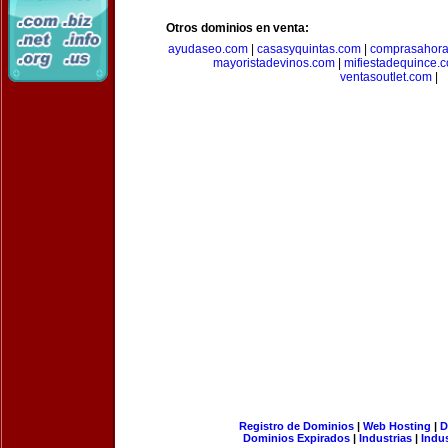
Otros dominios en venta:
ayudaseo.com
|
casasyquintas.com
|
comprasahor
mayoristadevinos.com
|
mifiestadequince.
ventasoutlet.com
|
Registro de Dominios
|
Web Hosting
|
D
Dominios Expirados
|
Industrias
|
Indu