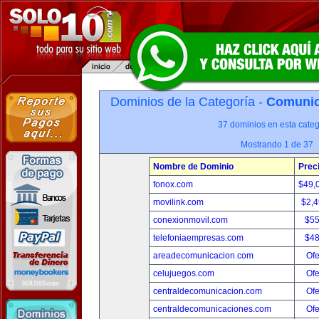
Dominios de la Categoría -
Comunica
37 dominios en esta categ
Mostrando 1 de 37
Nombre de Dominio
Prec
fonox.com
$49,
movilink.com
$2,
conexionmovil.com
$5
telefoniaempresas.com
$4
areadecomunicacion.com
Ofe
celujuegos.com
Ofe
centraldecomunicacion.com
Ofe
centraldecomunicaciones.com
Ofe