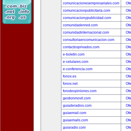
comunicacionesempresariales.com
Ofe
comunicacionpublicitaria.com
Ofe
comunicacionypublicidad.com
Ofe
comunidadenred.com
Ofe
comunidadinternacional.com
Ofe
consultoriaencomunicacion.com
Ofe
contactosprivados.com
Ofe
e-boletin.com
Ofe
e-celulares.com
Ofe
e-conferencia.com
Ofe
fonox.es
Ofe
fonox.net
Ofe
forodeopiniones.com
Ofe
gestionmovil.com
Ofe
guiaderadios.com
Ofe
guiaemail.com
Ofe
guiaemails.com
Ofe
guiaradio.com
Ofe