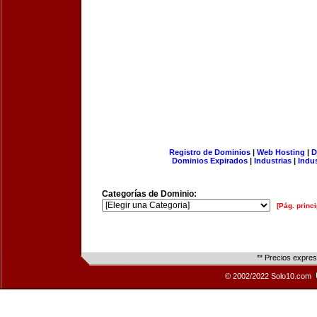
Registro de Dominios
|
Web Hosting
|
D
Dominios Expirados
|
Industrias
|
Indu
Categorías de Dominio:
[Pág. princi
** Precios expre
© 2002/2022 Solo10.com