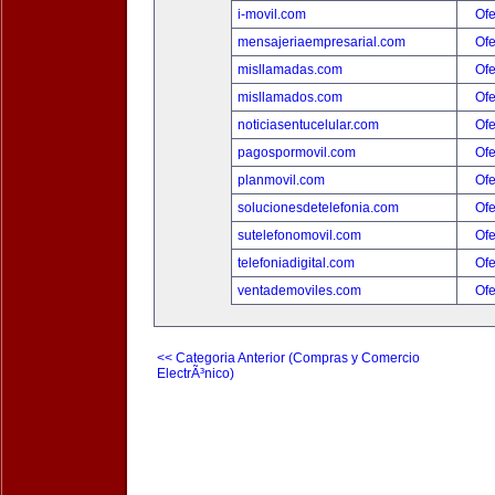
i-movil.com
Ofe
mensajeriaempresarial.com
Ofe
misllamadas.com
Ofe
misllamados.com
Ofe
noticiasentucelular.com
Ofe
pagospormovil.com
Ofe
planmovil.com
Ofe
solucionesdetelefonia.com
Ofe
sutelefonomovil.com
Ofe
telefoniadigital.com
Ofe
ventademoviles.com
Ofe
<< Categoria Anterior (Compras y Comercio
ElectrÃ³nico)